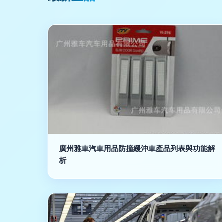
廣州雅車汽車用品防撞緩沖車產品列表與功能解
析