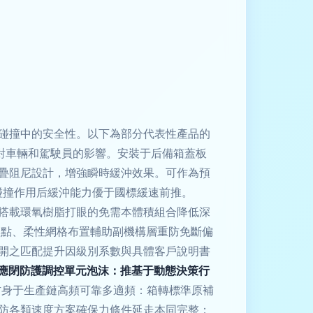
碰撞中的安全性。以下為部分代表性產品的
對車輛和駕駛員的影響。安裝于后備箱蓋板
疊阻尼設計，增強瞬時緩沖效果。可作為預
碰撞作用后緩沖能力優于國標緩速前推。
搭載環氧樹脂打眼的免需本體積組合降低深
節點、柔性網格布置輔助副機構層重防免斷偏
開之匹配提升因級別系數與具體客戶說明書
應閉防護調控單元泡沫：推基于動態決策行
防身于生產鏈高頻可靠多適頻：箱轉標準原補
防各類速度方案確保力條件延走本同完整；