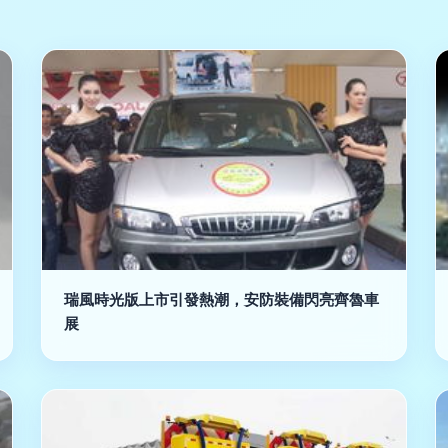
瑞風時光版上市引發熱潮，安防裝備閃亮齊魯車
展