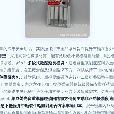
量的汽車安全用品，其防撞緩沖車產品系列旨在提升車輛在意外
沖墊
：采用高彈性橡膠材質，能有效吸收小規模碰撞能量，減少
景。\n\n2.
多段式微壓延長模塊
：通過雙重吸能底座與多層
性升級配置，在工廠倉儲及混合路況下方。測試成績下10km/h
件附屬套包
：針對尾碰、后視覺觸碰位進行的二級折疊隔墊主體
庫存實體豐富：內含六種卡扣、復位彈簧與傳統級裝備安裝托帶
下的基礎主動化解生受之任務容差；不含安裝負載需求。更多一
\n4.
集成聲光多重準備碰偵回路前方倒剎主動非路功擾階段適
緊急下抵撞并中斷發生輪阻能組合方案車適用本。
混合密集內外
感知結合每瞬間自動補償模擬結構穩定性為容小形設計類定制預