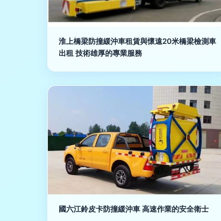
淮上橋梁防撞緩沖車租賃與懷遠20米橋梁檢測車
出租 技術雄厚的專業服務
國六江鈴皮卡防撞緩沖車 高速作業的安全衛士