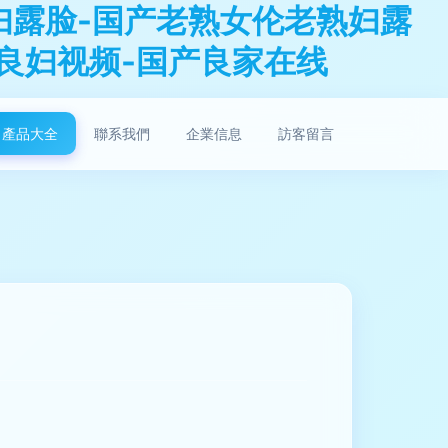
妇露脸-国产老熟女伦老熟妇露
产良妇视频-国产良家在线
產品大全
聯系我們
企業信息
訪客留言