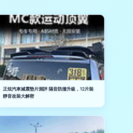
正炫汽車減震墊片測評 隔音防撞升級，12片裝
靜音改裝大解密