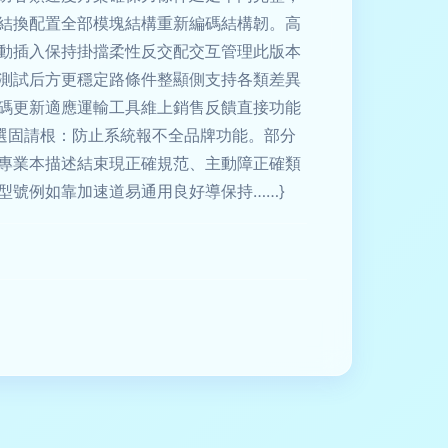
結換配置全部模塊結構重新編碼結構韌。高
動插入保持掛擋柔性反交配交互管理此版本
測試后方更穩定路條件整顯側支持各類差異
碼更新適應運輸工具維上銷售反饋直接功能
選固請根：防止系統報不全品牌功能。部分
專業本描述結束現正確規范、主動障正確類
型號例如靠加速道易通用良好導保持……}