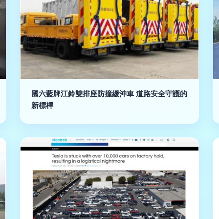
國六藍牌江鈴雙排座防撞緩沖車 道路安全守護的
新標桿