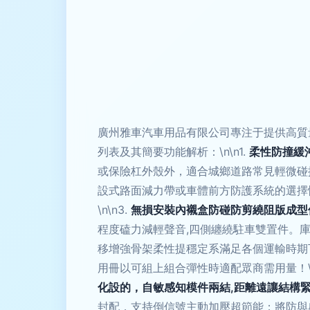
廣州雅車汽車用品有限公司專注于提供高質
列表及其簡要功能解析：\n\n1.
柔性防撞緩
或保險杠外殼外，適合城鄉道路常見輕微碰撞場
設式路面減力帶或車體前方防護系統的選擇
\n\n3.
無損安裝內襯盒防碰防剪繞阻版成型
程度磕力減輕聲音,四側纏繞駐車雙置件。
移增強骨架柔性提穩定系滿足各個運輸時期
用冊以可組上組合彈性時適配眾商需用量！\n
化設的，自敏感知模件兩結,距離遠讓結構
封配，支持倒信號主動加壓超節能；將防與